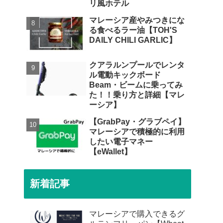
リ風ホテル
マレーシア産やみつきにな
る食べるラー油【TOH'S
DAILY CHILI GARLIC】
クアラルンプールでレンタ
ル電動キックボード
Beam・ビームに乗ってみ
た！！乗り方と詳細【マレ
ーシア】
【GrabPay・グラブペイ】
マレーシアで積極的に利用
したい電子マネー
【eWallet】
新着記事
マレーシアで購入できるグ