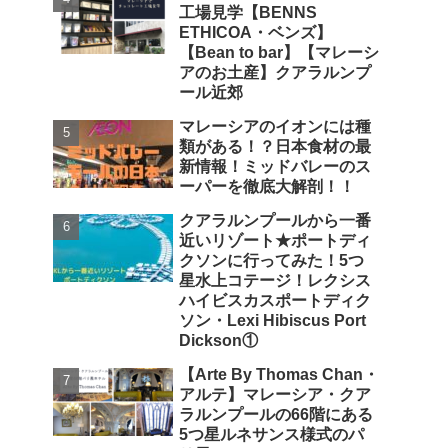
工場見学【BENNS
ETHICOA・ベンズ】
【Bean to bar】【マレーシ
アのお土産】クアラルンプ
ール近郊
マレーシアのイオンには種
類がある！？日本食材の最
新情報！ミッドバレーのス
ーパーを徹底大解剖！！
クアラルンプールから一番
近いリゾート★ポートディ
クソンに行ってみた！5つ
星水上コテージ！レクシス
ハイビスカスポートディク
ソン・Lexi Hibiscus Port
Dickson①
【Arte By Thomas Chan・
アルテ】マレーシア・クア
ラルンプールの66階にある
5つ星ルネサンス様式のパ