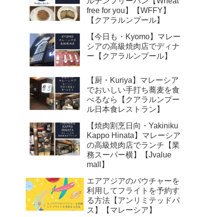
ルテンフリーパン【Wheat
free for you】【WFFY】
【クアラルンプール】
【今日も・Kyomo】マレー
シアの高級焼肉店でディナ
ー【クアラルンプール】
【厨・Kuriya】マレーシア
でおいしい手打ち蕎麦を食
べるなら【クアラルンプー
ル日本食レストラン】
【焼肉割烹日向・Yakiniku
Kappo Hinata】マレーシア
の高級焼肉店でランチ【業
務スーパー横】【Jvalue
mall】
エアアジアのバウチャーを
利用してフライトを予約す
る方法【アンリミテッドパ
ス】【マレーシア】