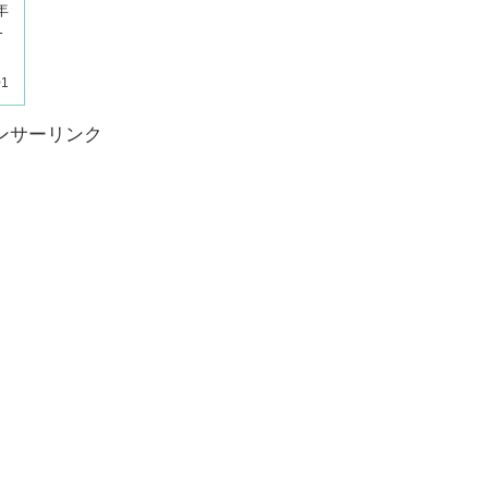
年
1
01
ンサーリンク