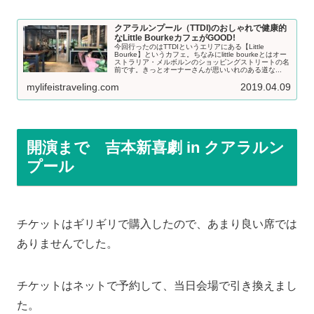
クアラルンプール（TTDI)のおしゃれで健康的
なLittle BourkeカフェがGOOD!
今回行ったのはTTDIというエリアにある【Little
Bourke】というカフェ。ちなみにlittle bourkeとはオー
ストラリア・メルボルンのショッピングストリートの名
前です。きっとオーナーさんが思いいれのある道な...
mylifeistraveling.com
2019.04.09
開演まで 吉本新喜劇 in クアラルン
プール
チケットはギリギリで購入したので、あまり良い席では
ありませんでした。
チケットはネットで予約して、当日会場で引き換えまし
た。