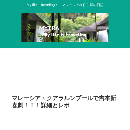
My life is traveling！！マレーシア在住主婦の日記
マレーシア・クアラルンプールで吉本新
喜劇！！！詳細とレポ