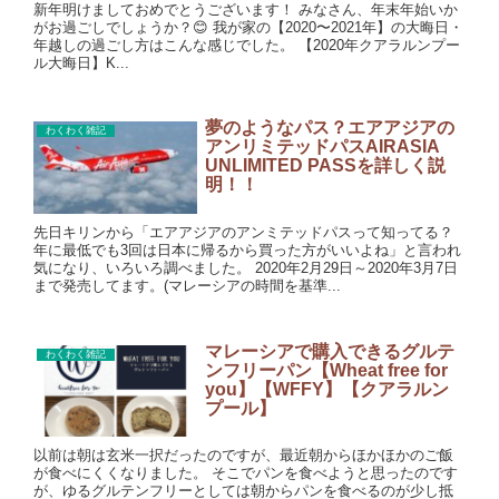
新年明けましておめでとうございます！ みなさん、年末年始いか
がお過ごしでしょうか？😊 我が家の【2020〜2021年】の大晦日・
年越しの過ごし方はこんな感じでした。 【2020年クアラルンプー
ル大晦日】K...
夢のようなパス？エアアジアの
わくわく雑記
アンリミテッドパスAIRASIA
UNLIMITED PASSを詳しく説
明！！
先日キリンから「エアアジアのアンミテッドパスって知ってる？
年に最低でも3回は日本に帰るから買った方がいいよね」と言われ
気になり、いろいろ調べました。 2020年2月29日～2020年3月7日
まで発売してます。(マレーシアの時間を基準...
マレーシアで購入できるグルテ
わくわく雑記
ンフリーパン【Wheat free for
you】【WFFY】【クアラルン
プール】
以前は朝は玄米一択だったのですが、最近朝からほかほかのご飯
が食べにくくなりました。 そこでパンを食べようと思ったのです
が、ゆるグルテンフリーとしては朝からパンを食べるのが少し抵