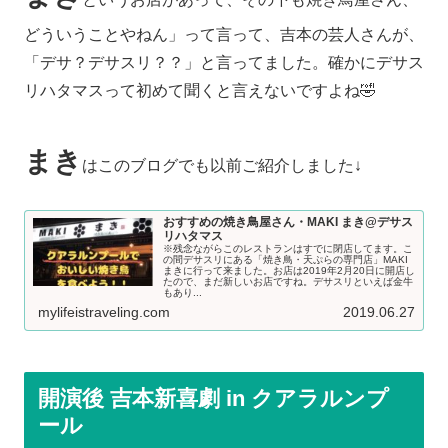
どういうことやねん」って言って、吉本の芸人さんが、
「デサ？デサスリ？？」と言ってました。確かにデサス
リハタマスって初めて聞くと言えないですよね🤣
まき
はこのブログでも以前ご紹介しました↓
おすすめの焼き鳥屋さん・MAKI まき@デサス
リハタマス
※残念ながらこのレストランはすでに閉店してます。こ
の間デサスリにある「焼き鳥・天ぷらの専門店」MAKI
まきに行って来ました。お店は2019年2月20日に開店し
たので、まだ新しいお店ですね。デサスリといえば金牛
もあり...
mylifeistraveling.com
2019.06.27
開演後 吉本新喜劇 in クアラルンプ
ール