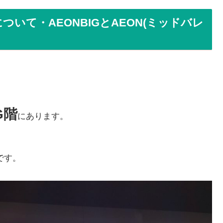
いて・AEONBIGとAEON(ミッドバレ
G階
にあります。
です。