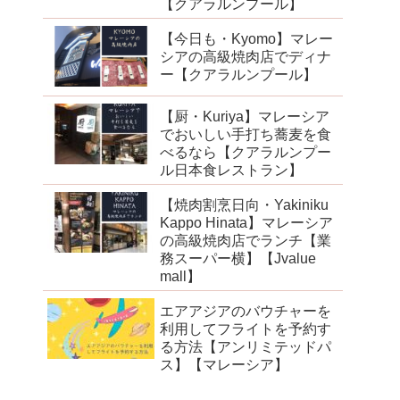
【クアラルンプール】
【今日も・Kyomo】マレー
シアの高級焼肉店でディナ
ー【クアラルンプール】
【厨・Kuriya】マレーシア
でおいしい手打ち蕎麦を食
べるなら【クアラルンプー
ル日本食レストラン】
【焼肉割烹日向・Yakiniku
Kappo Hinata】マレーシア
の高級焼肉店でランチ【業
務スーパー横】【Jvalue
mall】
エアアジアのバウチャーを
利用してフライトを予約す
る方法【アンリミテッドパ
ス】【マレーシア】