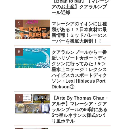
【Bean to bar】【マレーシ
アのお土産】クアラルンプ
ール近郊
マレーシアのイオンには種
類がある！？日本食材の最
新情報！ミッドバレーのス
ーパーを徹底大解剖！！
クアラルンプールから一番
近いリゾート★ポートディ
クソンに行ってみた！5つ
星水上コテージ！レクシス
ハイビスカスポートディク
ソン・Lexi Hibiscus Port
Dickson①
【Arte By Thomas Chan・
アルテ】マレーシア・クア
ラルンプールの66階にある
5つ星ルネサンス様式のパ
リ風ホテル