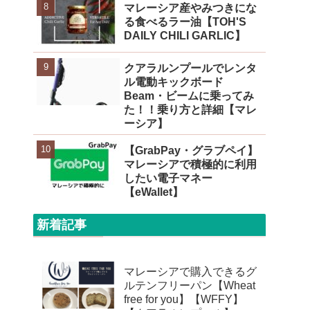
マレーシア産やみつきにな
る食べるラー油【TOH'S
DAILY CHILI GARLIC】
クアラルンプールでレンタ
ル電動キックボード
Beam・ビームに乗ってみ
た！！乗り方と詳細【マレ
ーシア】
【GrabPay・グラブペイ】
マレーシアで積極的に利用
したい電子マネー
【eWallet】
新着記事
マレーシアで購入できるグ
ルテンフリーパン【Wheat
free for you】【WFFY】