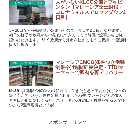
人がいないKLCC公園とブキビ
マレーシアお役立ち情報
ンタン【マレーシア全土封鎖・
コロナウィルスでロックダウン2
日目】
3月18日から移動制限が始まったので、今日で2日目となります。
初日の様子や政府からの発表につきましては前回の記事からご確
認いただけます。 3/19 政府から外出を控えるように要請 ・活動制
限令に鑑み，正...
マレーシアCMCO(条件つき活動
マレーシアお役立ち情報
制限令)4週間延長決定・TTDIマ
ーケットで豚肉を再デリバリー
MCO(活動制限令)の終わりに近づいてきたと思ってたら(5月12日の
終了予定でした) 、再度延長されましたね😅 マレーシア人の友人
と何日か前に話してると、ハリラヤが5月24日で移動をする人が多
いから2週間延長という説...
スポンサーリンク