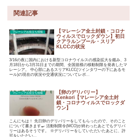
関連記事
【マレーシア全土封鎖・コロナ
マレーシアお役立ち情報
ウィルスでロックダウン】初日
クアラルンプール・スリア
KLCCの状況
3/16の夜に国内における新型コロナウイルスの感染拡大を鑑み、3
月18日から3月31日までの期間、全国規模の移動制限を発表したマ
レーシア。 中心部にあるスリアKLCC(ツインタワーの下にあるモ
ール)の現在の状況や交通状況についてレポ...
【卵のデリバリー】
マレーシアお役立ち情報
Kenkori【マレーシア全土封
鎖・コロナウィルスでロックダ
ウン】
こんにちは！ 先日卵のデリバリーをしてもらったので、そのこと
について書きます🍳 活動制限令(MCO)が終わったあとでもデリバ
リーはあるそうです。 ※デリバリーをしていただいたあとに、許
可をいただい...