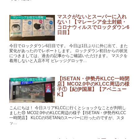
マスクがないとスーパーに入れ
マレーシアお役立ち情報
ない！【マレーシア全土封鎖・
コロナウィルスでロックダウン6
日目】
今日でロックダウン6日目です。 今日は1日ぶりに外に出て、また
変化があったのでレポートします。 ロックダウン初日からの状況
につきましては、過去の記事からご確認いただけます。 マスクを
着用しないと入店不可 ビレッジグロッサ...
【ISETAN・伊勢丹KLCC一時閉
マレーシアお役立ち情報
店】MCO2.0中のKLCC周辺の様
子①【紀伊国屋】【アベニュー
K】
こんにちは！ 今日スリアKLCCに行くとショックなことが判明し
ました😞 MCO2.0中のKLCC周辺の様子【ISETAN・伊勢丹KLCC
一時閉店】 KLCCのISETANのスーパーに行ったのですが、スタ
ッ...