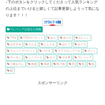
↓下のボタンをクリックしてくださって人気ランキング
の上位までいけると嬉しくて記事更新しようって気にな
ります！！！
マレーシアお役立ち情報
TTDI
TTDIマーケット
あら
あら汁
おいしい
おすすめ
さんま
ししゃも
ほたて
まぐろ
ウェットマーケット
ウナギ
クアラルンプール
サシミ
サーモン
シーフード
タコ
ポキ丼
マレーシア
三枚おろし
刺身
海老
秋刀魚
貝
魚
鮭
鯖
スポンサーリンク