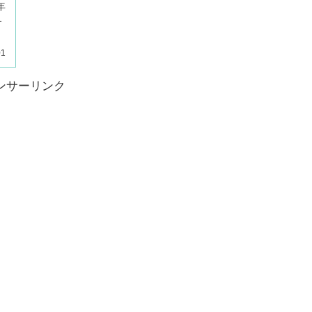
年
1
01
ンサーリンク