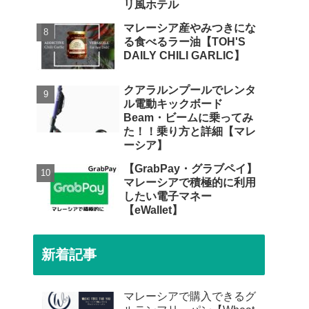
リ風ホテル
マレーシア産やみつきにな
る食べるラー油【TOH'S
DAILY CHILI GARLIC】
クアラルンプールでレンタ
ル電動キックボード
Beam・ビームに乗ってみ
た！！乗り方と詳細【マレ
ーシア】
【GrabPay・グラブペイ】
マレーシアで積極的に利用
したい電子マネー
【eWallet】
新着記事
マレーシアで購入できるグ