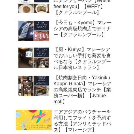
ルテンフリーパン【Wheat
free for you】【WFFY】
【クアラルンプール】
【今日も・Kyomo】マレー
シアの高級焼肉店でディナ
ー【クアラルンプール】
【厨・Kuriya】マレーシア
でおいしい手打ち蕎麦を食
べるなら【クアラルンプー
ル日本食レストラン】
【焼肉割烹日向・Yakiniku
Kappo Hinata】マレーシア
の高級焼肉店でランチ【業
務スーパー横】【Jvalue
mall】
エアアジアのバウチャーを
利用してフライトを予約す
る方法【アンリミテッドパ
ス】【マレーシア】