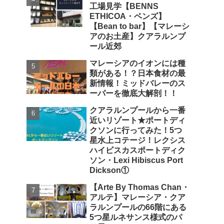
工場見学【BENNS
ETHICOA・ベンズ】
【Bean to bar】【マレーシ
アのお土産】クアラルンプ
ール近郊
マレーシアのイオンには種
類がある！？日本食材の最
新情報！ミッドバレーのス
ーパーを徹底大解剖！！
クアラルンプールから一番
近いリゾート★ポートディ
クソンに行ってみた！5つ
星水上コテージ！レクシス
ハイビスカスポートディク
ソン・Lexi Hibiscus Port
Dickson①
【Arte By Thomas Chan・
アルテ】マレーシア・クア
ラルンプールの66階にある
5つ星ルネサンス様式のパ