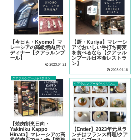
【今日も・Kyomo】マ
【厨・Kuriya】マレーシ
レーシアの高級焼肉店で
アでおいしい手打ち蕎麦
ディナー【クアラルンプ
を食べるなら【クアラル
ール】
ンプール日本食レストラ
ン】
2023.04.21
2023.04.18
クアラルンプール(ペタリンジャヤ)レストラン
クアラルンプール(ペタリンジャヤ)レストラン
【焼肉割烹日向・
Yakiniku Kappo
【Entier】2023年元旦ラ
Hinata】マレーシアの高
ンチはフランス料理/クア
級焼肉店でランチ【業務
ラルンプール