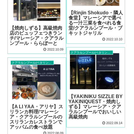
【Rinjin Shokudo・隣人
食堂】マレーシアで選べ
る一汁三菜を食べれる食
【焼肉しずる】高級焼肉
堂/クアラルンプール・ブ
店のビュッフェつきラン
キットジャリル
チ/マレーシア・クアラル
2022.10.10
ンプール・ららぽーと
2022.10.09
クアラルンプール(ペタリンジャヤ)レストラン
クアラルンプール(ペタリンジャヤ)レストラン
【YAKINIKU SIZZLE BY
YAKINIQUEST・焼肉し
【A LI YAA・アリヤ】ス
ずる】マレーシア・クア
リランカ料理/マレーシ
ラルンプールでおいしい
ア・クアラルンプールの
高級焼肉
スリランカレストランで
2022.09.14
アッパムの食べ放題
2022.08.09