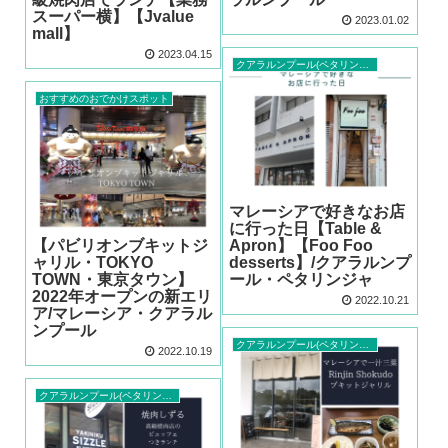
スーパー横】【Jvalue
2023.01.02
mall】
2023.04.15
クアラルンプール(ペタリンジャヤ)カフェ
おすすめのおでかけスポット
マレーシアで好きなお店
に行った日【Table &
【パビリオンブキットジ
Apron】【Foo Foo
ャリル・TOKYO
desserts】/クアラルンプ
TOWN・東京タウン】
ール・ペタリンジャ
2022年オープンの新エリ
2022.10.21
ア/マレーシア・クアラル
ンプール
クアラルンプール(ペタリンジャヤ)レストラン
2022.10.19
クアラルンプール(ペタリンジャヤ)レストラン