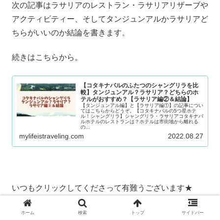
次の記事はラサリアのレストラン・ラサリアリザーブや
アクティビティー、そしてタンジュンアルかラサリアど
ちらがいいのか結論を書きます。
続きはこちらから。
【コタキナバルのふたつのシャングリラを比
較】タンジュンアル？ラサリア？どちらのホ
テルがおすすめ？【ラサリア編②＆結論】
【タンジュンアル編】と【ラサリア編①】の記事につい
てはこちらからどうぞ。【コタキナバルの5つ星ホテ
ル！シャングリラ】シャングリラ・ラサリアコタキナバ
ルホテルのレストランは？ホテルは市街地から離れる
の...
mylifeistraveling.com
2022.08.27
いつもクリックしてくださって有難うございます★
↓下のボタンをクリックしてくださって人気ランキング
ホーム
検索
トップ
サイドバー
の上位までいけると嬉しくて記事更新しようって気にな