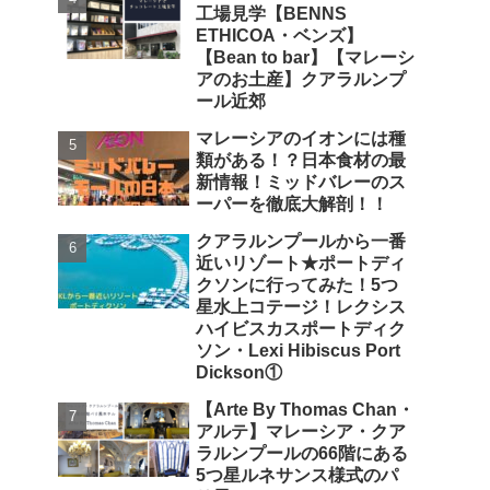
工場見学【BENNS
ETHICOA・ベンズ】
【Bean to bar】【マレーシ
アのお土産】クアラルンプ
ール近郊
マレーシアのイオンには種
類がある！？日本食材の最
新情報！ミッドバレーのス
ーパーを徹底大解剖！！
クアラルンプールから一番
近いリゾート★ポートディ
クソンに行ってみた！5つ
星水上コテージ！レクシス
ハイビスカスポートディク
ソン・Lexi Hibiscus Port
Dickson①
【Arte By Thomas Chan・
アルテ】マレーシア・クア
ラルンプールの66階にある
5つ星ルネサンス様式のパ