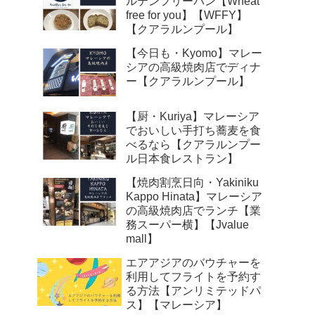
ルテンフリーパン【Wheat
free for you】【WFFY】
【クアラルンプール】
【今日も・Kyomo】マレー
シアの高級焼肉店でディナ
ー【クアラルンプール】
【厨・Kuriya】マレーシア
でおいしい手打ち蕎麦を食
べるなら【クアラルンプー
ル日本食レストラン】
【焼肉割烹日向・Yakiniku
Kappo Hinata】マレーシア
の高級焼肉店でランチ【業
務スーパー横】【Jvalue
mall】
エアアジアのバウチャーを
利用してフライトを予約す
る方法【アンリミテッドパ
ス】【マレーシア】