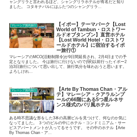
ャングリラと言われるほど、シャングリラホテルが有名だと知り
ました。 コタキナバルにはふたつのシャングリラ...
【イポー】テーマパーク【Lost
マレーシア国内旅行
World of Tambun・ロストワー
ルドオブタンブン】直営ホテル
【Lost World Hotel・ロストワ
ールドホテル】に宿泊するイポ
ー旅行①
マレーシアのMCO(活動制限令)が9日間延長され、2月4日までの予
定となりました。 今は旅行に行けないので(😿)以前行ったイポー2
泊3日旅行について思い出して、旅行気分を味わおうと思います。
よろしけれ...
【Arte By Thomas Chan・アル
マレーシア国内旅行
テ】マレーシア・クアラルンプ
ールの66階にある5つ星ルネサ
ンス様式のパリ風ホテル
ある時不思議な形をした3本の高層ビルを見つけて、何なのか気に
なってました。 ３つのビルの中にホテル・コンドミニアム・サー
ビスアパートメントが入ってるそうです。 その中のホテル【Arte
By Thomas Chan・ア...