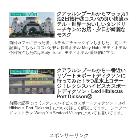
クアラルンプールからマラッカ1
マレーシア国内旅行
泊2日旅行③コスパの良い快適ホ
テル・世界一おいしいタンドリ
ーチキンのお店・夕日が綺麗な
モスク
前回カフェに行った後、ホテルにチェックインしました。 前回の
記事はこちら↓ コスパが良い快適ホテル Moty Hotel モティホテル
今回宿泊したのはMoty Hotel モティホテル 最終的にマラ...
クアラルンプールから一番近い
マレーシア国内旅行
リゾート★ポートディクソンに
行ってみた！5つ星水上コテー
ジ！レクシスハイビスカスポー
トディクソン・Lexi Hibiscus
Port Dickson②
前回の記事では【レクシスハイビスカスポートディクソン・Lexi
Hibiscus Port Dickson】について詳しく解説してます。 シーフー
ドレストラン Weng Yin Seafood Villageについても書いてます。
...
スポンサーリンク