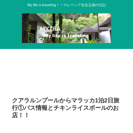
My life is traveling！！マレーシア在住主婦の日記
クアラルンプールからマラッカ1泊2日旅
行①バス情報とチキンライスボールのお
店！！