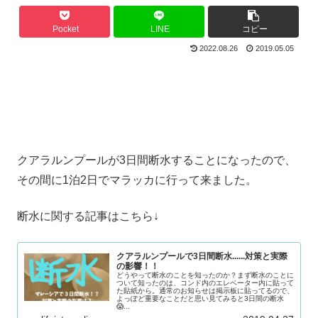
Pocket
LINE
コピー
2022.08.26
2019.05.05
クアラルンプールが3日間断水することになったので、
その間に1泊2日でマラッカに行って来ました。
断水に関する記事はこちら↓
クアラルンプールで3日間断水......対策と実際
の影響！！
どうやって断水のことを知ったのか？まず断水のことに
ついて知ったのは、コンド内のエレベーター内に貼って
た貼紙から。通常のお知らせは掲示板に貼ってるので、
よっぽど重要なことだと思い見てみると3日間の断水
😱...