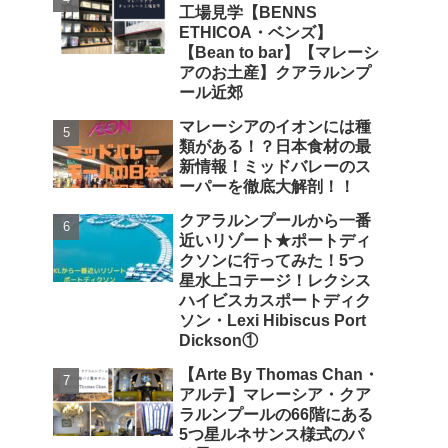
工場見学【BENNS
ETHICOA・ベンズ】
【Bean to bar】【マレーシ
アのお土産】クアラルンプ
ール近郊
マレーシアのイオンには種
類がある！？日本食材の最
新情報！ミッドバレーのス
ーパーを徹底大解剖！！
クアラルンプールから一番
近いリゾート★ポートディ
クソンに行ってみた！5つ
星水上コテージ！レクシス
ハイビスカスポートディク
ソン・Lexi Hibiscus Port
Dickson①
【Arte By Thomas Chan・
アルテ】マレーシア・クア
ラルンプールの66階にある
5つ星ルネサンス様式のパ