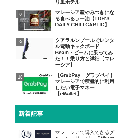
リ風ホテル
マレーシア産やみつきにな
る食べるラー油【TOH'S
DAILY CHILI GARLIC】
クアラルンプールでレンタ
ル電動キックボード
Beam・ビームに乗ってみ
た！！乗り方と詳細【マレ
ーシア】
【GrabPay・グラブペイ】
マレーシアで積極的に利用
したい電子マネー
【eWallet】
新着記事
マレーシアで購入できるグ