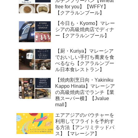
ルテンフリーパン【Wheat
free for you】【WFFY】
【クアラルンプール】
【今日も・Kyomo】マレー
シアの高級焼肉店でディナ
ー【クアラルンプール】
【厨・Kuriya】マレーシア
でおいしい手打ち蕎麦を食
べるなら【クアラルンプー
ル日本食レストラン】
【焼肉割烹日向・Yakiniku
Kappo Hinata】マレーシア
の高級焼肉店でランチ【業
務スーパー横】【Jvalue
mall】
エアアジアのバウチャーを
利用してフライトを予約す
る方法【アンリミテッドパ
ス】【マレーシア】