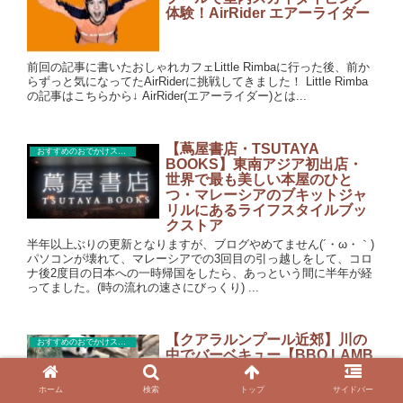
体験！AirRider エアーライダー
前回の記事に書いたおしゃれカフェLittle Rimbaに行った後、前か
らずっと気になってたAirRiderに挑戦してきました！ Little Rimba
の記事はこちらから↓ AirRider(エアーライダー)とは...
【蔦屋書店・TSUTAYA
おすすめのおでかけスポット
BOOKS】東南アジア初出店・
世界で最も美しい本屋のひと
つ・マレーシアのブキットジャ
リルにあるライフスタイルブッ
クストア
半年以上ぶりの更新となりますが、ブログやめてません(´・ω・｀)
パソコンが壊れて、マレーシアでの3回目の引っ越しをして、コロ
ナ後2度目の日本への一時帰国をしたら、あっという間に半年が経
ってました。(時の流れの速さにびっくり) ...
【クアラルンプール近郊】川の
おすすめのおでかけスポット
中でバーベキュー【BBQ LAMB
KL Kemensah】とマレーシア
国立動物園②
ホーム
検索
トップ
サイドバー