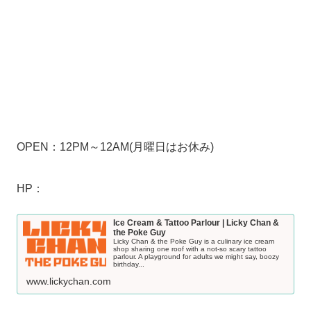
OPEN：12PM～12AM(月曜日はお休み)
HP：
Ice Cream & Tattoo Parlour | Licky Chan &
the Poke Guy
Licky Chan & the Poke Guy is a culinary ice cream
shop sharing one roof with a not-so scary tattoo
parlour. A playground for adults we might say, boozy
birthday...
www.lickychan.com