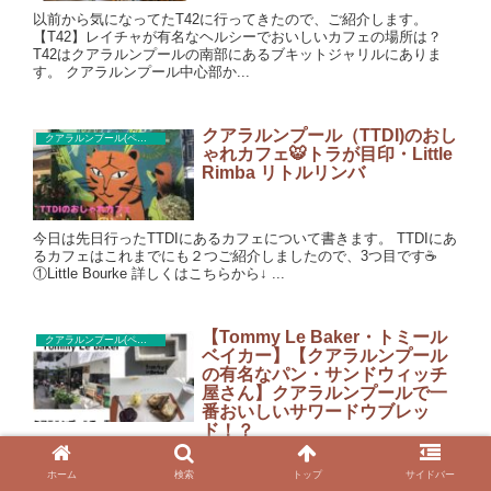
以前から気になってたT42に行ってきたので、ご紹介します。
【T42】レイチャが有名なヘルシーでおいしいカフェの場所は？
T42はクアラルンプールの南部にあるブキットジャリルにありま
す。 クアラルンプール中心部か...
クアラルンプール（TTDI)のおし
クアラルンプール(ペタリンジャヤ)カフェ
ゃれカフェ🐯トラが目印・Little
Rimba リトルリンバ
今日は先日行ったTTDIにあるカフェについて書きます。 TTDIにあ
るカフェはこれまでにも２つご紹介しましたので、3つ目です☕
①Little Bourke 詳しくはこちらから↓ ...
【Tommy Le Baker・トミール
クアラルンプール(ペタリンジャヤ)カフェ
ベイカー】【クアラルンプール
の有名なパン・サンドウィッチ
屋さん】クアラルンプールで一
番おいしいサワードウブレッ
ド！？
MCO(活動制限令)が始まる前に行っておいて良かったと思ったお
店のひとつです。 クアラルンプールで一番おいしいとも言われる
ホーム
検索
トップ
サイドバー
サワードウ(天然酵母の一種)ブレッドが有名なパン・サンドウィッ