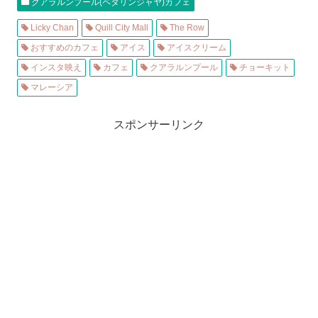
クアラルンプール(ペタリンジャヤ)カフェ
Licky Chan
Quill City Mall
The Row
おすすめのカフェ
アイス
アイスクリーム
インスタ映え
カフェ
クアラルンプール
チョーキット
マレーシア
スポンサーリンク