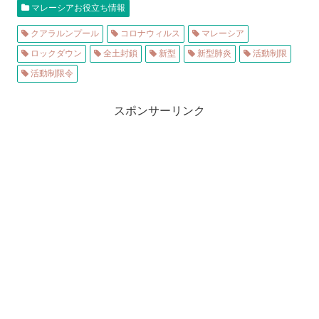
マレーシアお役立ち情報
クアラルンプール
コロナウィルス
マレーシア
ロックダウン
全土封鎖
新型
新型肺炎
活動制限
活動制限令
スポンサーリンク