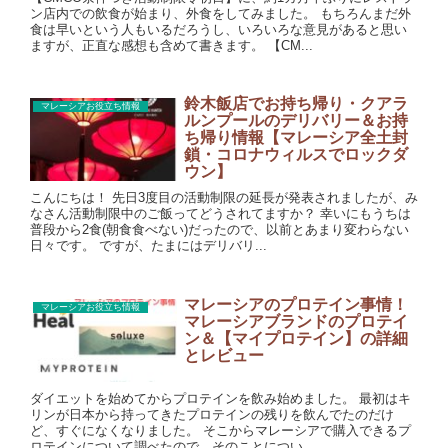
ン店内での飲食が始まり、外食をしてみました。 もちろんまだ外
食は早いという人もいるだろうし、いろいろな意見があると思い
ますが、正直な感想も含めて書きます。 【CM...
鈴木飯店でお持ち帰り・クアラ
マレーシアお役立ち情報
ルンプールのデリバリー＆お持
ち帰り情報【マレーシア全土封
鎖・コロナウィルスでロックダ
ウン】
こんにちは！ 先日3度目の活動制限の延長が発表されましたが、み
なさん活動制限中のご飯ってどうされてますか？ 幸いにもうちは
普段から2食(朝食食べない)だったので、以前とあまり変わらない
日々です。 ですが、たまにはデリバリ...
マレーシアのプロテイン事情！
マレーシアお役立ち情報
マレーシアブランドのプロテイ
ン＆【マイプロテイン】の詳細
とレビュー
ダイエットを始めてからプロテインを飲み始めました。 最初はキ
リンが日本から持ってきたプロテインの残りを飲んでたのだけ
ど、すぐになくなりました。 そこからマレーシアで購入できるプ
ロテインについて調べたので、そのことについ...