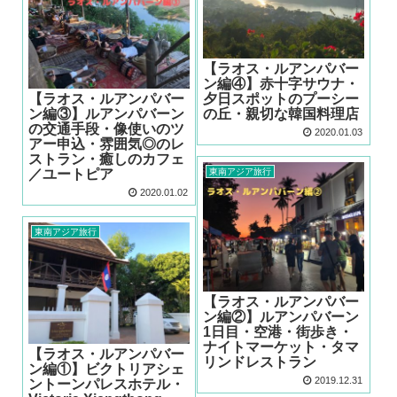
【ラオス・ルアンパバー
ン編④】赤十字サウナ・
【ラオス・ルアンパバー
夕日スポットのプーシー
ン編③】ルアンパバーン
の丘・親切な韓国料理店
の交通手段・像使いのツ
2020.01.03
アー申込・雰囲気◎のレ
ストラン・癒しのカフェ
／ユートピア
東南アジア旅行
2020.01.02
東南アジア旅行
【ラオス・ルアンパバー
ン編②】ルアンパバーン
1日目・空港・街歩き・
ナイトマーケット・タマ
【ラオス・ルアンパバー
リンドレストラン
ン編①】ビクトリアシェ
2019.12.31
ントーンパレスホテル・