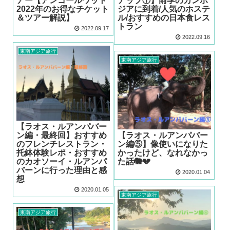
アー【アンコールワット
アップ①】雨季のカンボ
2022年のお得なチケット
ジアに到着/人気のホステ
＆ツアー解説】
ル/おすすめの日本食レス
トラン
2022.09.17
2022.09.16
東南アジア旅行
東南アジア旅行
【ラオス・ルアンパバー
ン編・最終回】おすすめ
【ラオス・ルアンパバー
のフレンチレストラン・
ン編⑤】像使いになりた
托鉢体験レポ・おすすめ
かったけど、なれなかっ
のカオソーイ・ルアンパ
た話🐘💔
バーンに行った理由と感
2020.01.04
想
2020.01.05
東南アジア旅行
東南アジア旅行