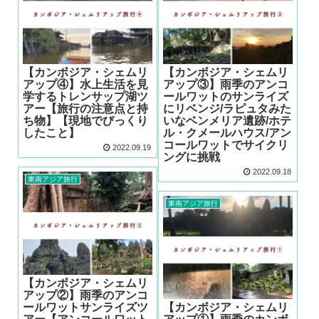
【カンボジア・シェムリ
【カンボジア・シェムリ
アップ④】水上生活を見
アップ③】雨季のアンコ
学するトレンサップ湖ツ
ールワットのサンライズ
アー【旅行の注意点と持
にリベンジ/ラピュタみた
ち物】【現地でびっくり
いなベンメリア遺跡/ホテ
したこと】
ル・クメールハウス/アン
コールワットでサイクリ
2022.09.19
ングに挑戦
2022.09.18
東南アジア旅行
東南アジア旅行
【カンボジア・シェムリ
アップ②】雨季のアンコ
ールワットサンライズツ
【カンボジア・シェムリ