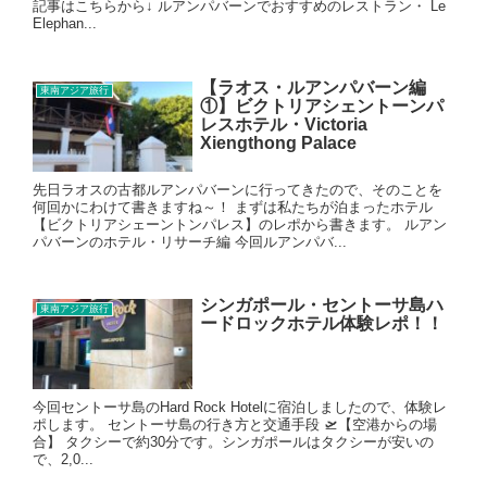
記事はこちらから↓ ルアンパバーンでおすすめのレストラン・ Le
Elephan...
【ラオス・ルアンパバーン編
東南アジア旅行
①】ビクトリアシェントーンパ
レスホテル・Victoria
Xiengthong Palace
先日ラオスの古都ルアンパバーンに行ってきたので、そのことを
何回かにわけて書きますね～！ まずは私たちが泊まったホテル
【ビクトリアシェーントンパレス】のレポから書きます。 ルアン
パバーンのホテル・リサーチ編 今回ルアンパバ...
シンガポール・セントーサ島ハ
東南アジア旅行
ードロックホテル体験レポ！！
今回セントーサ島のHard Rock Hotelに宿泊しましたので、体験レ
ポします。 セントーサ島の行き方と交通手段 🛫【空港からの場
合】 タクシーで約30分です。シンガポールはタクシーが安いの
で、2,0...