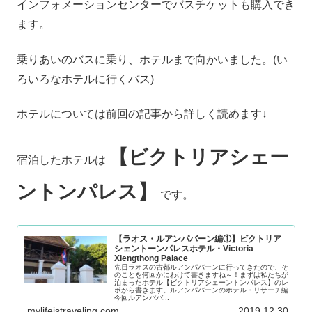
インフォメーションセンターでバスチケットも購入でき
ます。
乗りあいのバスに乗り、ホテルまで向かいました。(い
ろいろなホテルに行くバス)
ホテルについては前回の記事から詳しく読めます↓
【ビクトリアシェー
宿泊したホテルは
ントンパレス】
です。
【ラオス・ルアンパバーン編①】ビクトリア
シェントーンパレスホテル・Victoria
Xiengthong Palace
先日ラオスの古都ルアンパバーンに行ってきたので、そ
のことを何回かにわけて書きますね～！まずは私たちが
泊まったホテル【ビクトリアシェーントンパレス】のレ
ポから書きます。ルアンパバーンのホテル・リサーチ編
今回ルアンパバ...
mylifeistraveling.com
2019.12.30