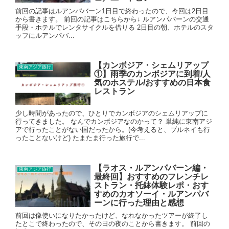
前回の記事はルアンパバーン1日目で終わったので、今回は2日目
から書きます。 前回の記事はこちらから↓ ルアンパバーンの交通
手段・ホテルでレンタサイクルを借りる 2日目の朝、ホテルのスタ
ッフにルアンパバ...
【カンボジア・シェムリアップ
東南アジア旅行
①】雨季のカンボジアに到着/人
気のホステル/おすすめの日本食
レストラン
少し時間があったので、ひとりでカンボジアのシェムリアップに
行ってきました。 なんでカンボジアなのかって？ 単純に東南アジ
アで行ったことがない国だったから。(今考えると、ブルネイも行
ったことないけど) たまたま行った旅行で...
【ラオス・ルアンパバーン編・
東南アジア旅行
最終回】おすすめのフレンチレ
ストラン・托鉢体験レポ・おす
すめのカオソーイ・ルアンパバ
ーンに行った理由と感想
前回は像使いになりたかったけど、なれなかったツアーが終了し
たとこで終わったので、その日の夜のことから書きます。 前回の