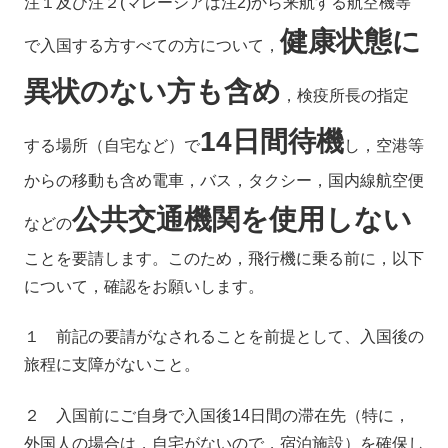
注１及び注２(マレーシアは注2)から来航する航空機等
健康状態に
で入国する方すべての方について，
異状のない方も含め
，検疫所長の指定
14日間待機
する場所（自宅など）で
し，空港等
からの移動も含め電車，バス，タクシー，国内線航空便
公共交通機関を使用しない
などの
ことを要請します。このため，飛行機に乗る前に，以下
について，確認をお願いします。
１ 前記の要請がなされることを前提として、入国後の
旅程に支障がないこと。
２ 入国前にご自身で入国後14日間の滞在先（特に，
外国人の場合は，自宅がないので，宿泊施設）を確保し