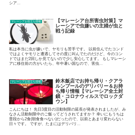
シア...
【マレーシア台所害虫対策】マ
マレーシアお役立ち情報
レーシアで虫嫌いの主婦が虫と
戦う記録
私は本当に虫が嫌いで、ヤモリも苦手です。 以前住んでたコンド
ではよくヤモリと遭遇してその度に叫んでたのだけど、今のコン
ドではまだ2回しか見てないので少し安心してます。 もしマレーシ
アに移住前の方がいたら、年中暑い国なので、害虫...
鈴木飯店でお持ち帰り・クアラ
マレーシアお役立ち情報
ルンプールのデリバリー＆お持
ち帰り情報【マレーシア全土封
鎖・コロナウィルスでロックダ
ウン】
こんにちは！ 先日3度目の活動制限の延長が発表されましたが、み
なさん活動制限中のご飯ってどうされてますか？ 幸いにもうちは
普段から2食(朝食食べない)だったので、以前とあまり変わらない
日々です。 ですが、たまにはデリバリ...