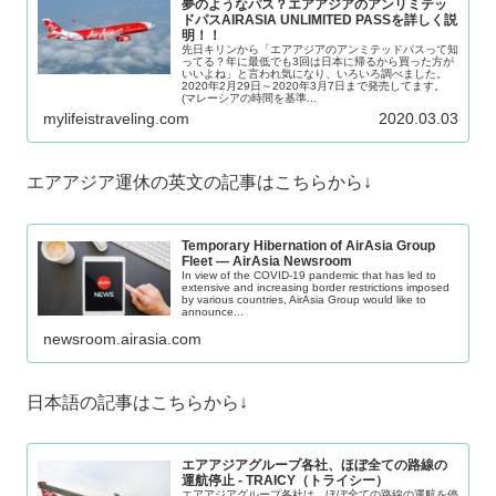
夢のようなパス？エアアジアのアンリミテッ
ドパスAIRASIA UNLIMITED PASSを詳しく説
明！！
先日キリンから「エアアジアのアンミテッドパスって知
ってる？年に最低でも3回は日本に帰るから買った方が
いいよね」と言われ気になり、いろいろ調べました。
2020年2月29日～2020年3月7日まで発売してます。
(マレーシアの時間を基準...
mylifeistraveling.com
2020.03.03
エアアジア運休の英文の記事はこちらから↓
Temporary Hibernation of AirAsia Group
Fleet — AirAsia Newsroom
In view of the COVID-19 pandemic that has led to
extensive and increasing border restrictions imposed
by various countries, AirAsia Group would like to
announce...
newsroom.airasia.com
日本語の記事はこちらから↓
エアアジアグループ各社、ほぼ全ての路線の
運航停止 - TRAICY（トライシー）
エアアジアグループ各社は、ほぼ全ての路線の運航を停