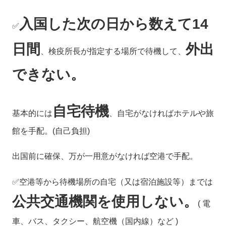
入国した次の日から数えて14
✅
日間
外出
、検疫所長が指定する場所で待機して、
できない。
自宅待機
基本的には
、自宅がなければホテルや旅
館を手配。(自己負担)
出国前に確保、万が一用意がなければ空港で手配。
✅空港等から待機場所の自宅（又は宿泊施設等）までは
公共交通機関を使用し
ない。
( 電
車、バス、タクシー、航空機（国内線）など )