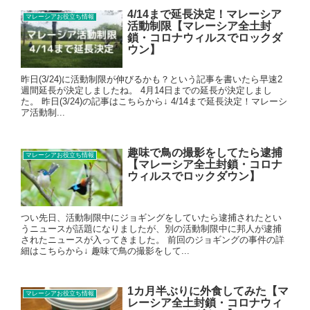
4/14まで延長決定！マレーシア
マレーシアお役立ち情報
活動制限【マレーシア全土封
鎖・コロナウィルスでロックダ
ウン】
昨日(3/24)に活動制限が伸びるかも？という記事を書いたら早速2
週間延長が決定しましたね。 4月14日までの延長が決定しまし
た。 昨日(3/24)の記事はこちらから↓ 4/14まで延長決定！マレーシ
ア活動制...
趣味で鳥の撮影をしてたら逮捕
マレーシアお役立ち情報
【マレーシア全土封鎖・コロナ
ウィルスでロックダウン】
つい先日、活動制限中にジョギングをしていたら逮捕されたとい
うニュースが話題になりましたが、別の活動制限中に邦人が逮捕
されたニュースが入ってきました。 前回のジョギングの事件の詳
細はこちらから↓ 趣味で鳥の撮影をして...
1カ月半ぶりに外食してみた【マ
マレーシアお役立ち情報
レーシア全土封鎖・コロナウィ