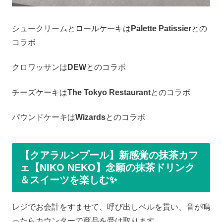
シュークリームとロールケーキは
Palette Patissier
との
コラボ
クロワッサンは
DEW
とのコラボ
チーズケーキは
The Tokyo Restaurant
とのコラボ
パウンドケーキは
Wizards
とのコラボ
【クアラルンプール】新感覚の抹茶カフ
ェ【NIKO NEKO】念願の抹茶ドリンク
＆スイーツを楽しむ✨
レジでお会計をすませて、呼び出しベルを貰い、音が鳴
ったらカウンターで商品を受け取ります。