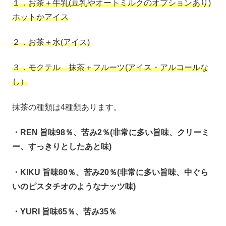
１．お茶＋牛乳(豆乳やオートミルクのオプションあり)
ホットかアイス
２．お茶＋水(アイス)
３．モクテル 抹茶＋フルーツ(アイス・アルコールな
し）
抹茶の種類は4種類あります。
・REN 旨味98％、苦み2％(非常に多い旨味、クリーミ
ー、すっきりとしたあと味)
・KIKU 旨味80％、苦み20％(非常に多い旨味、中ぐら
いのピスタチオのようなナッツ味)
・YURI 旨味65％、苦み35％