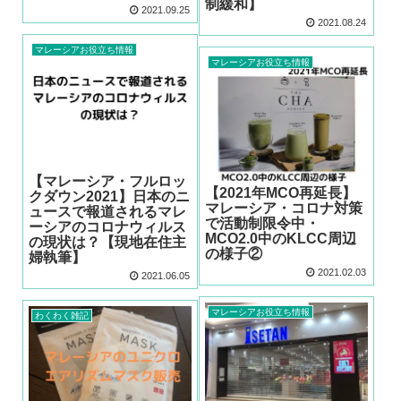
制緩和】
2021.09.25
2021.08.24
マレーシアお役立ち情報
マレーシアお役立ち情報
【マレーシア・フルロッ
【2021年MCO再延長】
クダウン2021】日本のニ
マレーシア・コロナ対策
ュースで報道されるマレ
で活動制限令中・
ーシアのコロナウィルス
MCO2.0中のKLCC周辺
の現状は？【現地在住主
の様子②
婦執筆】
2021.02.03
2021.06.05
マレーシアお役立ち情報
わくわく雑記