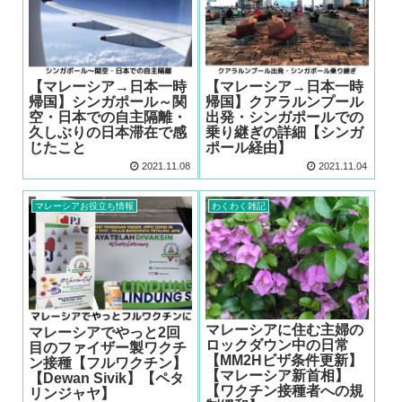
【マレーシア→日本一時
【マレーシア→日本一時
帰国】シンガポール～関
帰国】クアラルンプール
空・日本での自主隔離・
出発・シンガポールでの
久しぶりの日本滞在で感
乗り継ぎの詳細【シンガ
じたこと
ポール経由】
2021.11.08
2021.11.04
マレーシアお役立ち情報
わくわく雑記
マレーシアに住む主婦の
マレーシアでやっと2回
ロックダウン中の日常
目のファイザー製ワクチ
【MM2Hビザ条件更新】
ン接種【フルワクチン】
【マレーシア新首相】
【Dewan Sivik】【ペタ
【ワクチン接種者への規
リンジャヤ】