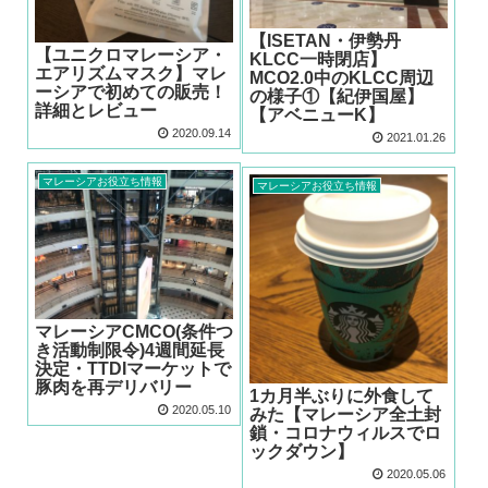
【ISETAN・伊勢丹
【ユニクロマレーシア・
KLCC一時閉店】
エアリズムマスク】マレ
MCO2.0中のKLCC周辺
ーシアで初めての販売！
の様子①【紀伊国屋】
詳細とレビュー
【アベニューK】
2020.09.14
2021.01.26
マレーシアお役立ち情報
マレーシアお役立ち情報
マレーシアCMCO(条件つ
き活動制限令)4週間延長
決定・TTDIマーケットで
豚肉を再デリバリー
1カ月半ぶりに外食して
2020.05.10
みた【マレーシア全土封
鎖・コロナウィルスでロ
ックダウン】
2020.05.06