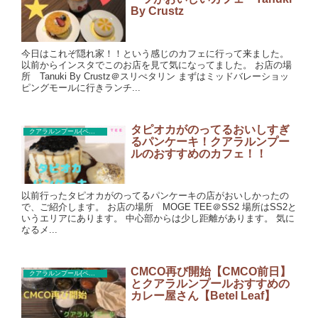
By Crustz
今日はこれぞ隠れ家！！という感じのカフェに行って来ました。
以前からインスタでこのお店を見て気になってました。 お店の場
所 Tanuki By Crustz＠スリぺタリン まずはミッドバレーショッ
ピングモールに行きランチ...
タピオカがのってるおいしすぎ
クアラルンプール(ペタリンジャヤ)カフェ
るパンケーキ！クアラルンプー
ルのおすすめのカフェ！！
以前行ったタピオカがのってるパンケーキの店がおいしかったの
で、ご紹介します。 お店の場所 MOGE TEE＠SS2 場所はSS2と
いうエリアにあります。 中心部からは少し距離があります。 気に
なるメ...
CMCO再び開始【CMCO前日】
クアラルンプール(ペタリンジャヤ)レストラン
とクアラルンプールおすすめの
カレー屋さん【Betel Leaf】