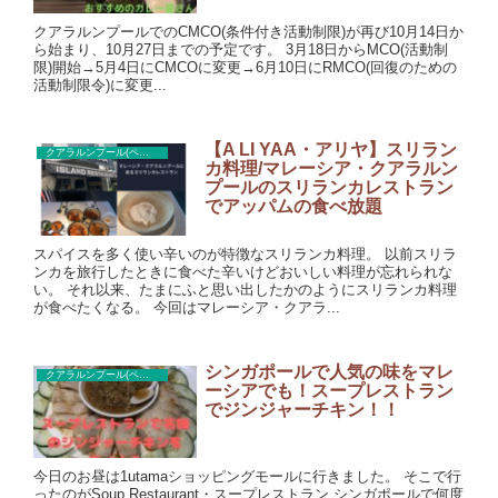
クアラルンプールでのCMCO(条件付き活動制限)が再び10月14日か
ら始まり、10月27日までの予定です。 3月18日からMCO(活動制
限)開始→5月4日にCMCOに変更→6月10日にRMCO(回復のための
活動制限令)に変更...
【A LI YAA・アリヤ】スリラン
クアラルンプール(ペタリンジャヤ)レストラン
カ料理/マレーシア・クアラルン
プールのスリランカレストラン
でアッパムの食べ放題
スパイスを多く使い辛いのが特徴なスリランカ料理。 以前スリラ
ンカを旅行したときに食べた辛いけどおいしい料理が忘れられな
い。 それ以来、たまにふと思い出したかのようにスリランカ料理
が食べたくなる。 今回はマレーシア・クアラ...
シンガポールで人気の味をマレ
クアラルンプール(ペタリンジャヤ)レストラン
ーシアでも！スープレストラン
でジンジャーチキン！！
今日のお昼は1utamaショッピングモールに行きました。 そこで行
ったのがSoup Restaurant・スープレストラン シンガポールで何度