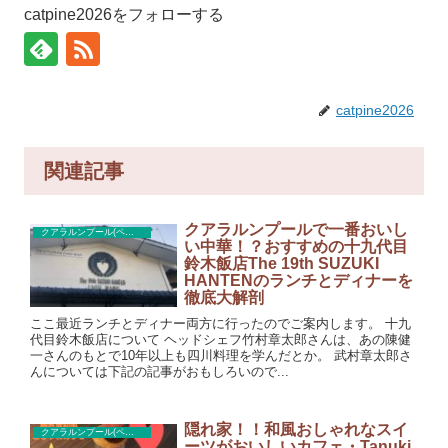
catpine2026をフォローする
catpine2026
関連記事
クアラルンプールで一番おいし
クアラルンプール(ペタリンジャヤ)レストラン
い中華！？おすすめの十九代目
鈴木飯店The 19th SUZUKI
HANTENのランチとディナーを
徹底大解剖
ここ最近ランチとディナー両方に行ったのでご案内します。 十九
代目鈴木飯店について ヘッドシェフ竹村章太郎さんは、あの陳健
一さんのもとで10年以上も四川料理を学んだとか。 武村章太郎さ
んについては下記の記事がおもしろいので...
隠れ家！！和風おしゃれなスイ
クアラルンプール(ペタリンジャヤ)カフェ
ーツがおいしいカフェ・Tanuki