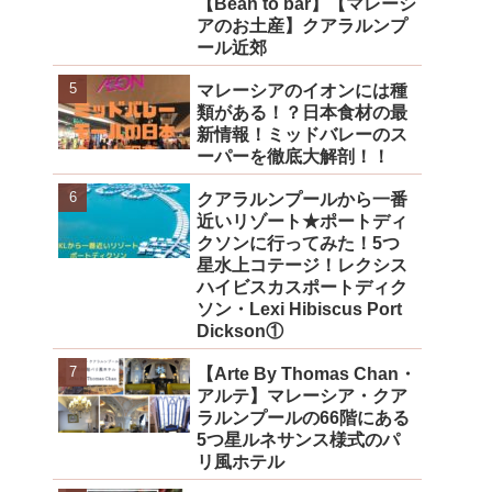
【Bean to bar】【マレーシ
アのお土産】クアラルンプ
ール近郊
マレーシアのイオンには種
類がある！？日本食材の最
新情報！ミッドバレーのス
ーパーを徹底大解剖！！
クアラルンプールから一番
近いリゾート★ポートディ
クソンに行ってみた！5つ
星水上コテージ！レクシス
ハイビスカスポートディク
ソン・Lexi Hibiscus Port
Dickson①
【Arte By Thomas Chan・
アルテ】マレーシア・クア
ラルンプールの66階にある
5つ星ルネサンス様式のパ
リ風ホテル