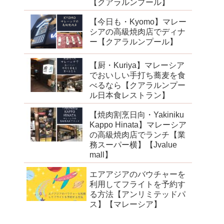
【クアラルンプール】
【今日も・Kyomo】マレー
シアの高級焼肉店でディナ
ー【クアラルンプール】
【厨・Kuriya】マレーシア
でおいしい手打ち蕎麦を食
べるなら【クアラルンプー
ル日本食レストラン】
【焼肉割烹日向・Yakiniku
Kappo Hinata】マレーシア
の高級焼肉店でランチ【業
務スーパー横】【Jvalue
mall】
エアアジアのバウチャーを
利用してフライトを予約す
る方法【アンリミテッドパ
ス】【マレーシア】