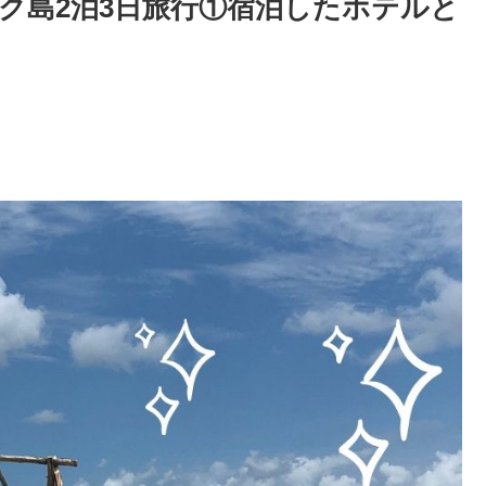
ク島2泊3日旅行①宿泊したホテルと