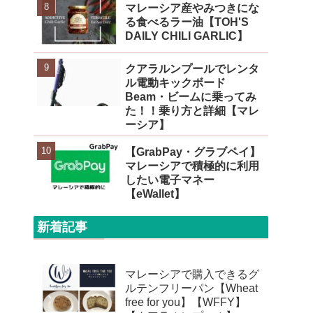
マレーシア産やみつきにな
る食べるラー油【TOH'S
DAILY CHILI GARLIC】
クアラルンプールでレンタ
ル電動キックボード
Beam・ビームに乗ってみ
た！！乗り方と詳細【マレ
ーシア】
【GrabPay・グラブペイ】
マレーシアで積極的に利用
したい電子マネー
【eWallet】
新着記事
マレーシアで購入できるグ
ルテンフリーパン【Wheat
free for you】【WFFY】