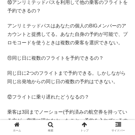
⑩アンリミテッドパスを利用して他の乗客のフライトを
予約できるの？
アンリミテッドパスはあなたの個人のBIGメンバーのア
カウントと提携してる。あなた自身の予約が可能で、プ
ロモコードを使うときは複数の乗客を選択できない。
⑪同じ日に複数のフライトを予約できるの？
同じ日に2つのフライトまで予約できる。しかしながら
同じ出発地からの同じ日の複数の予約はできない。
⑫フライトに乗り遅れたどうなるの？
乗客は3回までノーショー(予約済みの航空券を持ってい
る方が、空港に現れなかったこと、予約を入れているの
にキャンセルの連絡がないまま搭乗しない事)ができ
ホーム
検索
トップ
サイドバー