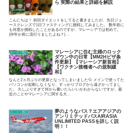
ら 実際の結果と詳細を解説
こんにちは！ 前回ダイエットをしてると書きましたが、先日ジュ
ースクレンズで1日ファスティングに挑戦してみました。 数年前に
も何度か挑戦したことがあるのですが、マレーシアでは初めて。
(何年か前に流行りましたよね？) ...
マレーシアに住む主婦のロック
わくわく雑記
ダウン中の日常【MM2Hビザ条
件更新】【マレーシア新首相】
【ワクチン接種者への規制緩
和】
なんと2ヵ月ぶりの更新となってしまいました💦 メインで使ってた
パソコンが起動しなくなり、すっかりブログから遠ざかってまし
た。 久しぶりすぎて何から書いたらいいかわからないですが、最
近のことやマレーシアに関する大...
夢のようなパス？エアアジアの
わくわく雑記
アンリミテッドパスAIRASIA
UNLIMITED PASSを詳しく説
明！！