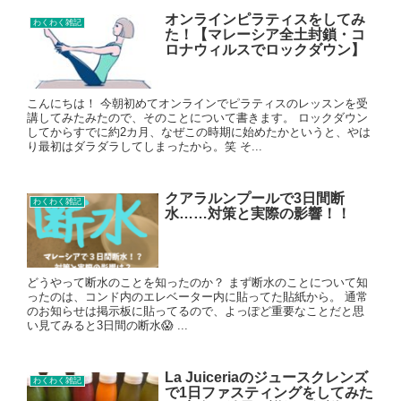
オンラインピラティスをしてみ
わくわく雑記
た！【マレーシア全土封鎖・コ
ロナウィルスでロックダウン】
こんにちは！ 今朝初めてオンラインでピラティスのレッスンを受
講してみたみたので、そのことについて書きます。 ロックダウン
してからすでに約2カ月、なぜこの時期に始めたかというと、やは
り最初はダラダラしてしまったから。笑 そ...
クアラルンプールで3日間断
わくわく雑記
水……対策と実際の影響！！
どうやって断水のことを知ったのか？ まず断水のことについて知
ったのは、コンド内のエレベーター内に貼ってた貼紙から。 通常
のお知らせは掲示板に貼ってるので、よっぽど重要なことだと思
い見てみると3日間の断水😱 ...
La Juiceriaのジュースクレンズ
わくわく雑記
で1日ファスティングをしてみた