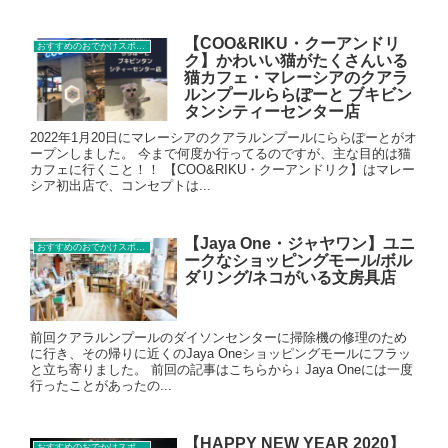
【COO&RIKU・クーアンドリ
おすすめのおでかけスポット
ク】かわいい猫がたくさんいる
猫カフェ・マレーシアのクアラ
ルンプールららぽーと ブキビン
タンシティーセンター店
2022年1月20日にマレーシアのクアラルンプールにららぽーとがオ
ープンしました。 今まで何度か行ってるのですが、主な目的は猫
カフェに行くこと！！ 【COO&RIKU・クーアンドリク】はマレー
シア初出店で、コンセプトは...
【Jaya One・ジャヤワン】ユニ
おすすめのおでかけスポット
ークなショッピングモール/ボル
ダリング/ネコがいる文房具店
前回クアラルンプールのダイソンセンターに掃除機の修理のため
に行き、その帰りに近くのJaya Oneショッピングモールにフラッ
と立ち寄りました。 前回の記事はこちらから↓ Jaya Oneには一度
行ったことがあったの...
【HAPPY NEW YEAR 2020】
おすすめのおでかけスポット