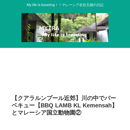
My life is traveling！！マレーシア在住主婦の日記
【クアラルンプール近郊】川の中でバー
ベキュー【BBQ LAMB KL Kemensah】
とマレーシア国立動物園②