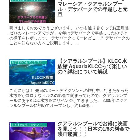
マレーシア・クアラルンプー
ル・デサパークでの年越しと元
旦
明けましておめでとうございます。 いつも通り暑くってお正月感
ゼロのマレーシアですが、今年はデサパークで年越ししたのでそ
の様子をレポします。 デサパークって一体どこ！？ デサパークの
ことを知らない方へご説明します。 ...
【クアラルンプール】KLCC水
おすすめのおでかけスポット
族館 AquariaKLCCって楽しい
の？詳細について解説
こんにちは！ 先日のポートディクソンへの旅行中、行きたかった
水族館がコロナウィルスの影響で閉まってたので、クアラルンプ
ールにあるKLCC水族館にリベンジしてきました。 2005年にクア
ラルンプールに初めてオープンし、約150種...
クアラルンプールでお得に映画
おすすめのおでかけスポット
を見よう！！日本の1/6の料金で
映画鑑賞！！