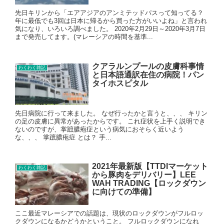
先日キリンから「エアアジアのアンミテッドパスって知ってる？
年に最低でも3回は日本に帰るから買った方がいいよね」と言われ
気になり、いろいろ調べました。 2020年2月29日～2020年3月7日
まで発売してます。(マレーシアの時間を基準...
クアラルンプールの皮膚科事情
わくわく雑記
と日本語通訳在住の病院！パン
タイホスピタル
先日病院に行って来ました。 なぜ行ったかと言うと、、、 キリン
の足の皮膚に異常があったからです。 これ症状を上手く説明でき
ないのですが、掌蹠膿疱症という病気におそらく近いよう
な、、、 掌蹠膿疱症 とは？ 手...
2021年最新版【TTDIマーケット
わくわく雑記
から豚肉をデリバリー】LEE
WAH TRADING【ロックダウン
に向けての準備】
ここ最近マレーシアでの話題は、現状のロックダウンがフルロッ
クダウンになるかどうかということ。 フルロックダウンになれ