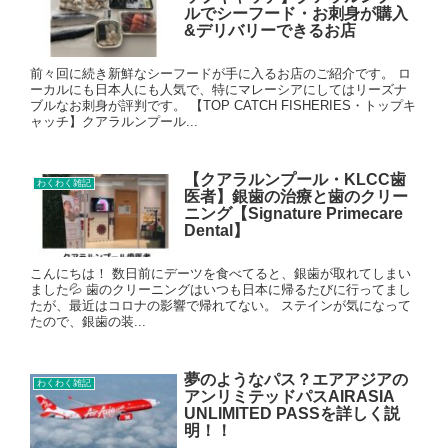
ルでシーフード・お刺身が購入
&デリバリーできるお店
前々回に続き新鮮なシーフードが手に入るお店のご紹介です。 ロ
ーカルにも日本人にも人気で、特にマレーシアにしてはリーズナ
ブルなお刺身が評判です。 【TOP CATCH FISHERIES・トップキ
ャッチ】クアラルンプール...
【クアラルンプール・KLCC歯
わくわく雑記
医者】銀歯の治療と歯のクリー
ニング【Signature Primecare
Dental】
こんにちは！ 数日前にデーツを食べてると、銀歯が取れてしまい
ました💦 歯のクリーニングはいつも日本に帰るたびに行ってまし
たが、最近はコロナの影響で帰れてない。 ステインが気になって
たので、銀歯の装...
夢のようなパス？エアアジアの
わくわく雑記
アンリミテッドパスAIRASIA
UNLIMITED PASSを詳しく説
明！！