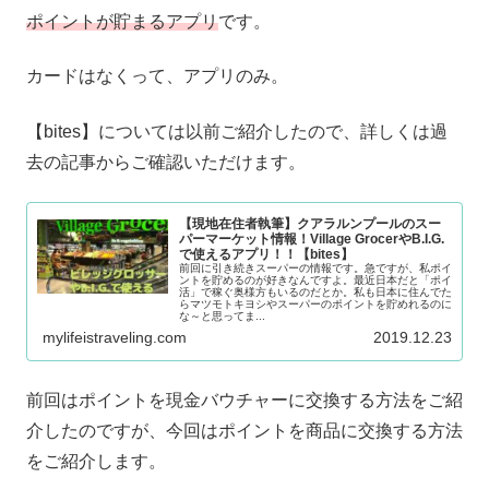
ポイントが貯まるアプリ
です。
カードはなくって、アプリのみ。
【bites】については以前ご紹介したので、詳しくは過
去の記事からご確認いただけます。
【現地在住者執筆】クアラルンプールのスー
パーマーケット情報！Village GrocerやB.I.G.
で使えるアプリ！！【bites】
前回に引き続きスーパーの情報です。急ですが、私ポイ
ントを貯めるのが好きなんですよ。最近日本だと「ポイ
活」で稼ぐ奥様方もいるのだとか。私も日本に住んでた
らマツモトキヨシやスーパーのポイントを貯めれるのに
な～と思ってま...
mylifeistraveling.com
2019.12.23
前回はポイントを現金バウチャーに交換する方法をご紹
介したのですが、今回はポイントを商品に交換する方法
をご紹介します。