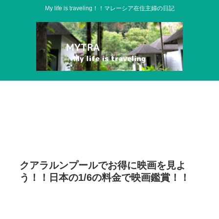
My life is traveling！！マレーシア在住主婦の日記
クアラルンプールでお得に映画を見よ
う！！日本の1/6の料金で映画鑑賞！！