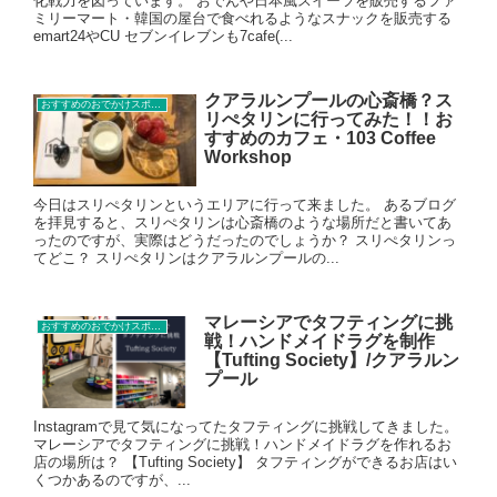
化戦力を図っています。 おでんや日本風スイーツを販売するファ
ミリーマート・韓国の屋台で食べれるようなスナックを販売する
emart24やCU セブンイレブンも7cafe(...
クアラルンプールの心斎橋？ス
おすすめのおでかけスポット
リぺタリンに行ってみた！！お
すすめのカフェ・103 Coffee
Workshop
今日はスリぺタリンというエリアに行って来ました。 あるブログ
を拝見すると、スリぺタリンは心斎橋のような場所だと書いてあ
ったのですが、実際はどうだったのでしょうか？ スリぺタリンっ
てどこ？ スリぺタリンはクアラルンプールの...
マレーシアでタフティングに挑
おすすめのおでかけスポット
戦！ハンドメイドラグを制作
【Tufting Society】/クアラルン
プール
Instagramで見て気になってたタフティングに挑戦してきました。
マレーシアでタフティングに挑戦！ハンドメイドラグを作れるお
店の場所は？ 【Tufting Society】 タフティングができるお店はい
くつかあるのですが、...