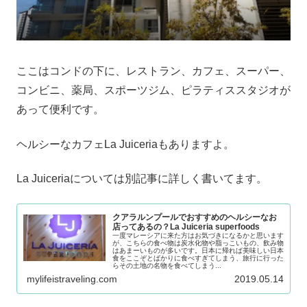
ここはコンドの下に、レストラン、カフェ、スーパー、
コンビニ、薬局、スポーツジム、ピラティススタジオが
あって便利です。
ヘルシーなカフェLa Juiceriaもありますよ。
La Juiceriaについては別記事に詳しく書いてます。
クアラルンプールでおすすめのヘルシーなお
店ってあるの？La Juiceria superfoods
一度マレーシアに来た方はお気づきになるかと思います
が、こちらの食べ物は炭水化物や脂っこいもの、飲み物
はあまーいものが多いです。日本に帰れば美味しい日本
食をここぞとばかりに食べすぎてしまう、旅行に行った
らその土地の名物を食べてしまう...
mylifeistraveling.com
2019.05.14