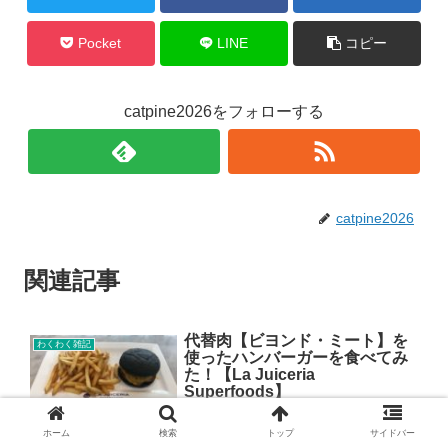
Pocket
LINE
コピー
catpine2026をフォローする
catpine2026
関連記事
代替肉【ビヨンド・ミート】を
わくわく雑記
使ったハンバーガーを食べてみ
た！【La Juiceria
Superfoods】
こんにちは！ 先日以前から気になってた代替肉ビヨンド・ミート
ホーム
検索
トップ
サイドバー