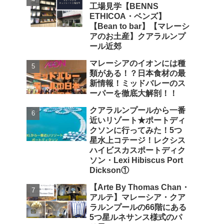
工場見学【BENNS
ETHICOA・ベンズ】
【Bean to bar】【マレーシ
アのお土産】クアラルンプ
ール近郊
マレーシアのイオンには種
類がある！？日本食材の最
新情報！ミッドバレーのス
ーパーを徹底大解剖！！
クアラルンプールから一番
近いリゾート★ポートディ
クソンに行ってみた！5つ
星水上コテージ！レクシス
ハイビスカスポートディク
ソン・Lexi Hibiscus Port
Dickson①
【Arte By Thomas Chan・
アルテ】マレーシア・クア
ラルンプールの66階にある
5つ星ルネサンス様式のパ