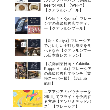
ルテンフリーパン【Wheat
free for you】【WFFY】
【クアラルンプール】
【今日も・Kyomo】マレー
シアの高級焼肉店でディナ
ー【クアラルンプール】
【厨・Kuriya】マレーシア
でおいしい手打ち蕎麦を食
べるなら【クアラルンプー
ル日本食レストラン】
【焼肉割烹日向・Yakiniku
Kappo Hinata】マレーシア
の高級焼肉店でランチ【業
務スーパー横】【Jvalue
mall】
エアアジアのバウチャーを
利用してフライトを予約す
る方法【アンリミテッドパ
ス】【マレーシア】