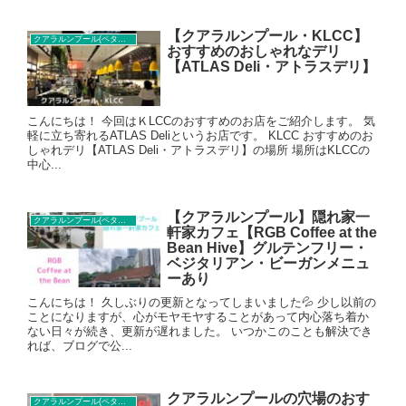
【クアラルンプール・KLCC】
クアラルンプール(ペタリンジャヤ)カフェ
おすすめのおしゃれなデリ
【ATLAS Deli・アトラスデリ】
こんにちは！ 今回はＫLCCのおすすめのお店をご紹介します。 気
軽に立ち寄れるATLAS Deliというお店です。 KLCC おすすめのお
しゃれデリ【ATLAS Deli・アトラスデリ】の場所 場所はKLCCの
中心...
【クアラルンプール】隠れ家一
クアラルンプール(ペタリンジャヤ)カフェ
軒家カフェ【RGB Coffee at the
Bean Hive】グルテンフリー・
ベジタリアン・ビーガンメニュ
ーあり
こんにちは！ 久しぶりの更新となってしまいました💦 少し以前の
ことになりますが、心がモヤモヤすることがあって内心落ち着か
ない日々が続き、更新が遅れました。 いつかこのことも解決でき
れば、ブログで公...
クアラルンプールの穴場のおす
クアラルンプール(ペタリンジャヤ)カフェ