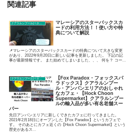
関連記事
マレーシアのスターバックスカ
クアラルンプール(ペタリンジャヤ)カフェ
ードの利用方法！！使い方や特
典について解説
📌マレーシアのスターバックスカードの特典について大きな変更
があり、2022年9月20日に新しい記事を更新しました。 下記の記
事が最新情報です。 また始めてしまいました、、、 何を？ コー...
【Fox Paradox・フォックスパ
クアラルンプール(ペタリンジャヤ)カフェ
ラドックス】クアラルンプー
ル・アンパンエリアのおしゃれ
なカフェ・【Hock Choon
Supermarket】クアラルンプー
ルの輸入品が多い有名老舗スー
パー
先日アンパンエリアに新しくできたカフェに行ってきました。
2021年2月18日にオープンした【Fox Paradox】というカフェで
す。 そのあとにカフェ近くの【Hock Choon Supermarket】という
歴史があるス...