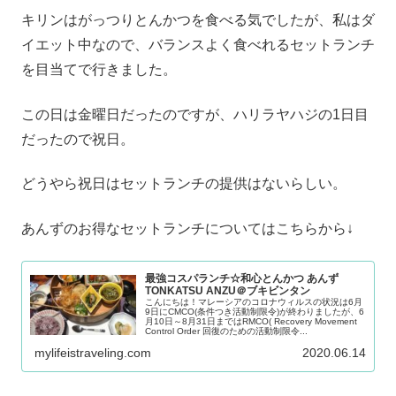
キリンはがっつりとんかつを食べる気でしたが、私はダ
イエット中なので、バランスよく食べれるセットランチ
を目当てで行きました。
この日は金曜日だったのですが、ハリラヤハジの1日目
だったので祝日。
どうやら祝日はセットランチの提供はないらしい。
あんずのお得なセットランチについてはこちらから↓
最強コスパランチ☆和心とんかつ あんず
TONKATSU ANZU＠ブキビンタン
こんにちは！マレーシアのコロナウィルスの状況は6月
9日にCMCO(条件つき活動制限令)が終わりましたが、6
月10日～8月31日まではRMCO( Recovery Movement
Control Order 回復のための活動制限令...
mylifeistraveling.com
2020.06.14