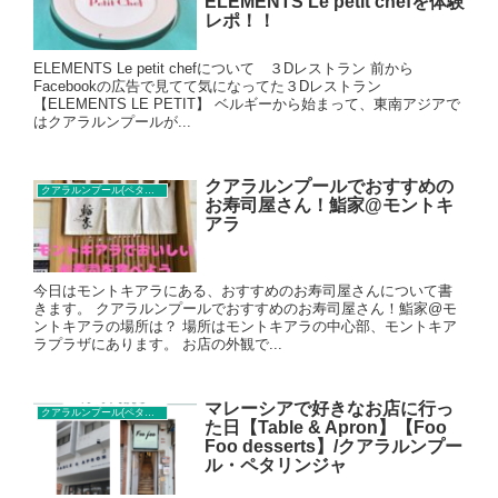
ELEMENTS Le petit chefを体験
レポ！！
ELEMENTS Le petit chefについて ３Dレストラン 前から
Facebookの広告で見てて気になってた３Dレストラン
【ELEMENTS LE PETIT】 ベルギーから始まって、東南アジアで
はクアラルンプールが...
クアラルンプールでおすすめの
クアラルンプール(ペタリンジャヤ)レストラン
お寿司屋さん！鮨家@モントキ
アラ
今日はモントキアラにある、おすすめのお寿司屋さんについて書
きます。 クアラルンプールでおすすめのお寿司屋さん！鮨家@モ
ントキアラの場所は？ 場所はモントキアラの中心部、モントキア
ラプラザにあります。 お店の外観で...
マレーシアで好きなお店に行っ
クアラルンプール(ペタリンジャヤ)カフェ
た日【Table & Apron】【Foo
Foo desserts】/クアラルンプー
ル・ペタリンジャ