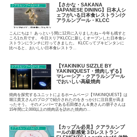
【さかな・SAKANA
クアラルンプール(ペタリンジャヤ)レストラン
JAPANESE DINING】日本人シ
ェフがいる日本食レストラン/ク
アラルンプール・KLCC
こんにちは！ あっという間に12月に入りましたね～今年も残すと
ころ1カ月です。 今日スリアKLCCに新しくオープンした日本食レ
ストランにランチに行ってきました。 KLCCってブキビンタンに
比べると、おいしい日本食レストラ...
【YAKINIKU SIZZLE BY
クアラルンプール(ペタリンジャヤ)レストラン
YAKINIQUEST・焼肉しずる】
マレーシア・クアラルンプール
でおいしい高級焼肉
焼肉を探究するユニットによるホームページ【YAKINIQUEST】は
堀江貴文さんのブログで紹介されたのをきっかけに注目度が高ま
ったそう。 そのメンバーである石田傑さん＆奥さんの朋子さんは
15年間に2,000以上の焼肉店を訪れた焼肉の...
【カップル必見】クアラルンプ
クアラルンプール(ペタリンジャヤ)レストラン
ールの新感覚３Dレストラン