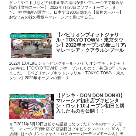
ドンキやニトリなどの日本企業の進出が多いマレーシアで最近話
題の【業務スーパー】 2022年7月28日にソフトオープンしまし
た。 神戸物産が運営し、日本では980店舗ある【業務スーパー】
おなじみの緑の看板をマレーシアで目にする日...
【パビリオンブキットジャリ
おすすめのおでかけスポット
ル・TOKYO TOWN・東京タウ
ン】2022年オープンの新エリア/
マレーシア・クアラルンプール
2022年10月19日ショッピングモール・パビリオンブキットジャリ
ルの中に【TOKYO TOWN】がオープンしたので、初日に行ってみ
ました。 【パビリオンブキットジャリル・TOKYO TOWN・東京
タウン】2022年オープンの新エリ...
【ドンキ・DON DON DONKI】
おすすめのおでかけスポット
マレーシア初出店ブキビンタ
ン・ロット10オープン初日と購
入したものを公開！！
今日2021年3月19日は前から話題になってたドンキのオープン初
日。 マレーシア初出店で1店舗目はブキビンタンのロット10内、2
店舗目はぺタリンジャヤのトロピカーナガーデンズモール内に出