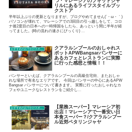
つ・マレーシアのブキットジャ
リルにあるライフスタイルブッ
クストア
半年以上ぶりの更新となりますが、ブログやめてません(´・ω・｀)
パソコンが壊れて、マレーシアでの3回目の引っ越しをして、コロ
ナ後2度目の日本への一時帰国をしたら、あっという間に半年が経
ってました。(時の流れの速さにびっくり) ...
クアラルンプールのおしゃれス
おすすめのおでかけスポット
ポットAPWBangsarバンサーに
あるカフェとレストランに実際
に行った感想と情報！！
バンサーといえば、クアラルンプールの高級住宅街、またおしゃ
れな場所で有名なエリアです。 今回はバンサーの中心にあるAPW
Bangsar バンサーについて書きます。 実際に行ったおしゃれなカ
フェやユニークなレストランをご紹介し...
【業務スーパー】マレーシア初
おすすめのおでかけスポット
出店！マレーシアで一番安い日
本食スーパー？/クアラルンプー
ル近郊ペタリンジャヤ