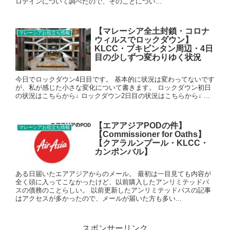
ロテインについて調べたので、そのことについ...
【マレーシア全土封鎖・コロナ
マレーシアお役立ち情報
ウィルスでロックダウン】
KLCC・ブキビンタン周辺・4日
目の少しずつ変わりゆく状況
今日でロックダウン4日目です。 基本的に状況は変わってないです
が、私が感じた小さな変化について書きます。 ロックダウン初日
の状況はこちらから↓ ロックダウン2日目の状況はこちらから↓ ...
【エアアジアPODの件】
マレーシアお役立ち情報
【Commissioner for Oaths】
【クアラルンプール・KLCC・
カンポンバル】
ある日届いたエアアジアからのメール。 最初は一目見ても内容が
全く頭に入ってこなかったけど、以前購入したアンリミテッドパ
スの債務のことらしい。 以前更新したアンリミテッドパスの記事
はアクセスが多かったので、メールが届いた方も多い...
スポンサーリンク