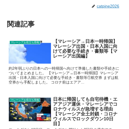
catpine2026
関連記事
【マレーシア→日本一時帰国】
マレーシアお役立ち情報
マレーシア出国・日本入国に向
けて必要な手続き・書類等【マ
レーシア出国編】
約2年弱ぶりの日本への一時帰国へ向けて準備した書類や手続きに
ついてまとめました。 【マレーシア→日本一時帰国】マレーシア
出国・日本入国に向けて必要な手続き・書類等①航空券 まずは航
空券から手配しました。 コロナ前はエアア...
日本に帰国しても自宅待機・エ
マレーシアお役立ち情報
アアジア運休・マレーシアでコ
ロナウィルスが急増する理由
【マレーシア全土封鎖・コロナ
ウィルスでロックダウン10日
目】