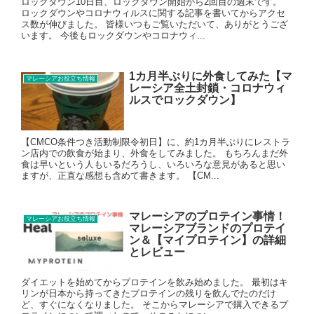
ロックダウン10日目、ロックダウン開始から2回目の週末です。
ロックダウンやコロナウィルスに関する記事を書いてからアクセ
ス数が伸びました。 皆様いつもご覧いただいて、ありがとうござ
います。 今後もロックダウンやコロナウィ...
1カ月半ぶりに外食してみた【マ
マレーシアお役立ち情報
レーシア全土封鎖・コロナウィ
ルスでロックダウン】
【CMCO条件つき活動制限令初日】に、約1カ月半ぶりにレストラ
ン店内での飲食が始まり、外食をしてみました。 もちろんまだ外
食は早いという人もいるだろうし、いろいろな意見があると思い
ますが、正直な感想も含めて書きます。 【CM...
マレーシアのプロテイン事情！
マレーシアお役立ち情報
マレーシアブランドのプロテイ
ン＆【マイプロテイン】の詳細
とレビュー
ダイエットを始めてからプロテインを飲み始めました。 最初はキ
リンが日本から持ってきたプロテインの残りを飲んでたのだけ
ど、すぐになくなりました。 そこからマレーシアで購入できるプ