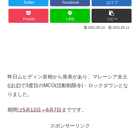
Twitter
Facebook
はてブ
Pocket
LINE
コピー
2021.05.13
2021.05.11
昨日ムヒディン首相から発表があり、マレーシア全土
(ほぼ)で3度目のMCO(活動制限令)・ロックダウンとな
りました。
期間は
5
月
12
日～
6
月
7
日
までです。
スポンサーリンク