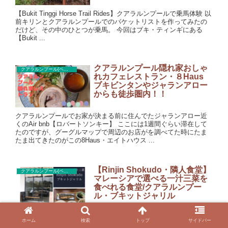
【Bukit Tinggi Horse Trail Rides】クアラルンプールで乗馬体験 以
前キリンとクアラルンプールでのバケットリストを作ってみたの
だけど、その中のひとつが乗馬。 今回はブキ・ティンギにある
【Bukit ...
クアラルンプール隠れ家おしゃ
クアラルンプール(ペタリンジャヤ)レストラン
れカフェレストラン・８Haus
ブキビンタンやジャランアロー
からも徒歩圏内！！
クアラルンプールでお家が決まる前に住んでたジャランアロー近
くのAir bnb【ロバートソンキー】 ここには1週間ぐらい滞在して
たのですが、グーグルマップで周辺のお店がを調べてた時にたま
たま出てきたのがこの8Haus・エイトハウス ...
【Rinjin Shokudo・隣人食堂】
クアラルンプール(ペタリンジャヤ)レストラン
マレーシアで選べる一汁三菜を
食べれる食堂/クアラルンプー
ル・ブキットジャリル
栄養バランスのいい理想的な献立とされる一汁三菜。 マレーシア
ホーム
検索
トップ
サイドバー
でその一汁三菜を食べれる食堂をご紹介します。 【Rinjin