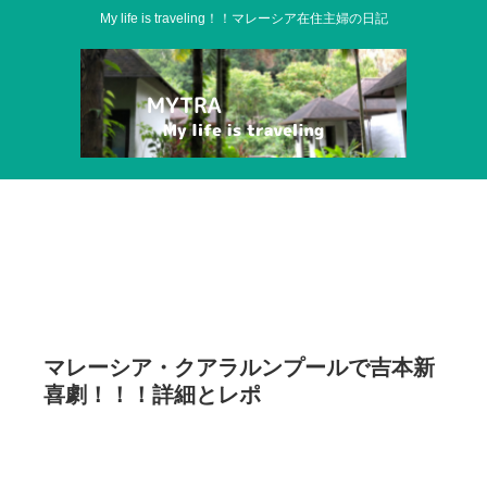
My life is traveling！！マレーシア在住主婦の日記
マレーシア・クアラルンプールで吉本新
喜劇！！！詳細とレポ