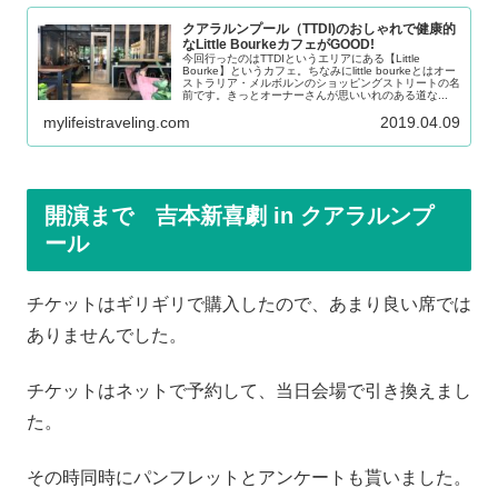
クアラルンプール（TTDI)のおしゃれで健康的
なLittle BourkeカフェがGOOD!
今回行ったのはTTDIというエリアにある【Little
Bourke】というカフェ。ちなみにlittle bourkeとはオー
ストラリア・メルボルンのショッピングストリートの名
前です。きっとオーナーさんが思いいれのある道な...
mylifeistraveling.com
2019.04.09
開演まで 吉本新喜劇 in クアラルンプ
ール
チケットはギリギリで購入したので、あまり良い席では
ありませんでした。
チケットはネットで予約して、当日会場で引き換えまし
た。
その時同時にパンフレットとアンケートも貰いました。