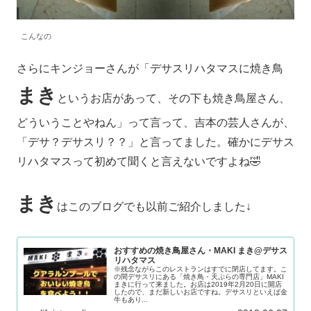
こんなの
さらにキンジョーさんが「デサスリハタマスに焼き鳥
まき
というお店があって、その下も焼き鳥屋さん、
どういうことやねん」って言って、吉本の芸人さんが、
「デサ？デサスリ？？」と言ってました。確かにデサス
リハタマスって初めて聞くと言えないですよね🤣
まき
はこのブログでも以前ご紹介しました↓
おすすめの焼き鳥屋さん・MAKI まき@デサス
リハタマス
※残念ながらこのレストランはすでに閉店してます。こ
の間デサスリにある「焼き鳥・天ぷらの専門店」MAKI
まきに行って来ました。お店は2019年2月20日に開店
したので、まだ新しいお店ですね。デサスリといえば金
牛もあり...