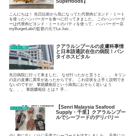
Superfoods】
こんにちは！ 先日以前から気になってた代替肉ビヨンド・ミート
を使ったハンバーガーを食べに行ってきました。 このハンバーガ
ーは代替肉ビヨンド・ミートのパティを使って、ハンバーガー店
myBurgerLabの監督の元でLa Juic...
クアラルンプールの皮膚科事情
わくわく雑記
と日本語通訳在住の病院！パン
タイホスピタル
先日病院に行って来ました。 なぜ行ったかと言うと、、、 キリン
の足の皮膚に異常があったからです。 これ症状を上手く説明でき
ないのですが、掌蹠膿疱症という病気におそらく近いよう
な、、、 掌蹠膿疱症 とは？ 手...
【Senri Malaysia Seafood
わくわく雑記
Supply・千里】クアラルンプー
ルでシーフードのデリバリー
少し前に久しぶりに千里でシーフードを注文しました。 千里につ