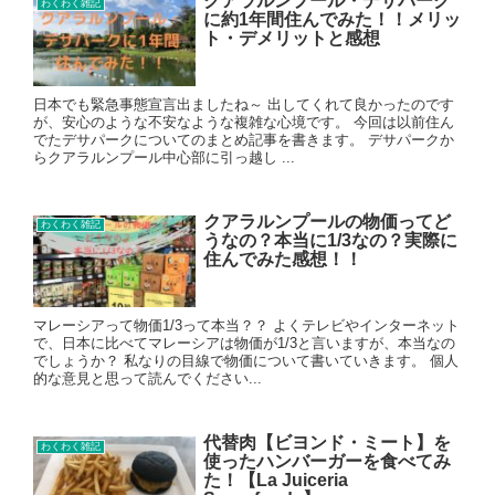
クアラルンプール・デサパーク
わくわく雑記
に約1年間住んでみた！！メリッ
ト・デメリットと感想
日本でも緊急事態宣言出ましたね～ 出してくれて良かったのです
が、安心のような不安なような複雑な心境です。 今回は以前住ん
でたデサパークについてのまとめ記事を書きます。 デサパークか
らクアラルンプール中心部に引っ越し ...
クアラルンプールの物価ってど
わくわく雑記
うなの？本当に1/3なの？実際に
住んでみた感想！！
マレーシアって物価1/3って本当？？ よくテレビやインターネット
で、日本に比べてマレーシアは物価が1/3と言いますが、本当なの
でしょうか？ 私なりの目線で物価について書いていきます。 個人
的な意見と思って読んでください...
代替肉【ビヨンド・ミート】を
わくわく雑記
使ったハンバーガーを食べてみ
た！【La Juiceria