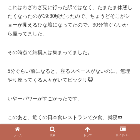
これはわざわざ見に行った訳ではなく、たまたま休憩し
たくなったのが19:30頃だったので、ちょうどそこがシ
ョーが見えるひな壇になってたので、30分前ぐらいか
ら座ってました。
その時点で結構人は集まってました。
5分ぐらい前になると、座るスペースがないのに、無理
やり座ってくる人々がいてビックリ😹
いやーパワーがすごかったです。
このあと、近くの日本食レストランで夕食、就寝💤
📅【2日目】
ホーム
検索
トップ
サイドバー