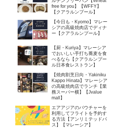
ルテンフリーパン【Wheat
free for you】【WFFY】
【クアラルンプール】
【今日も・Kyomo】マレー
シアの高級焼肉店でディナ
ー【クアラルンプール】
【厨・Kuriya】マレーシア
でおいしい手打ち蕎麦を食
べるなら【クアラルンプー
ル日本食レストラン】
【焼肉割烹日向・Yakiniku
Kappo Hinata】マレーシア
の高級焼肉店でランチ【業
務スーパー横】【Jvalue
mall】
エアアジアのバウチャーを
利用してフライトを予約す
る方法【アンリミテッドパ
ス】【マレーシア】