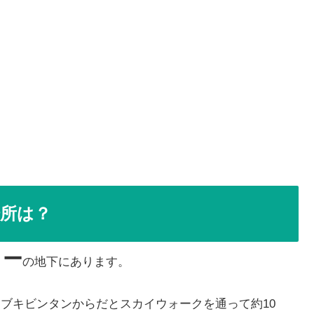
の場所は？
ター
の地下にあります。
、ブキビンタンからだとスカイウォークを通って約10