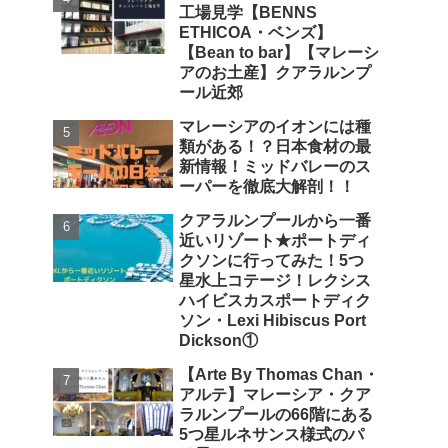
工場見学【BENNS
ETHICOA・ベンズ】
【Bean to bar】【マレーシ
アのお土産】クアラルンプ
ール近郊
マレーシアのイオンには種
類がある！？日本食材の最
新情報！ミッドバレーのス
ーパーを徹底大解剖！！
クアラルンプールから一番
近いリゾート★ポートディ
クソンに行ってみた！5つ
星水上コテージ！レクシス
ハイビスカスポートディク
ソン・Lexi Hibiscus Port
Dickson①
【Arte By Thomas Chan・
アルテ】マレーシア・クア
ラルンプールの66階にある
5つ星ルネサンス様式のパ