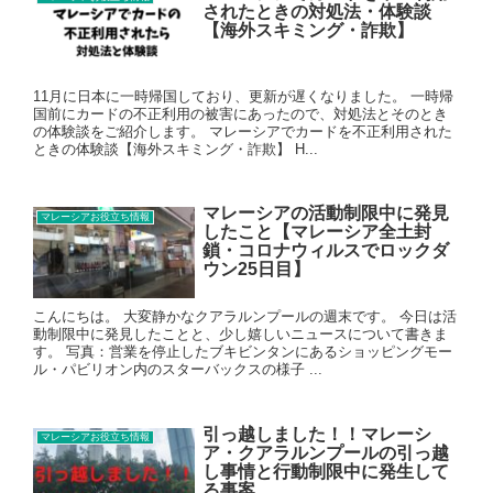
されたときの対処法・体験談
【海外スキミング・詐欺】
11月に日本に一時帰国しており、更新が遅くなりました。 一時帰
国前にカードの不正利用の被害にあったので、対処法とそのとき
の体験談をご紹介します。 マレーシアでカードを不正利用された
ときの体験談【海外スキミング・詐欺】 H...
マレーシアの活動制限中に発見
マレーシアお役立ち情報
したこと【マレーシア全土封
鎖・コロナウィルスでロックダ
ウン25日目】
こんにちは。 大変静かなクアラルンプールの週末です。 今日は活
動制限中に発見したことと、少し嬉しいニュースについて書きま
す。 写真：営業を停止したブキビンタンにあるショッピングモー
ル・パビリオン内のスターバックスの様子 ...
引っ越しました！！マレーシ
マレーシアお役立ち情報
ア・クアラルンプールの引っ越
し事情と行動制限中に発生して
る事案