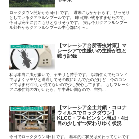
ロックダウン開始から5日目です。 週末にもかかわらず、ひっそり
としているクアラルンプールです。 昨日買い物をすませたので、
今日は完全におこもりとなりそうです。 実は今月クアラルンプー
ル郊外からクアラルンプール中心部に引っ...
【マレーシア台所害虫対策】マ
マレーシアお役立ち情報
レーシアで虫嫌いの主婦が虫と
戦う記録
私は本当に虫が嫌いで、ヤモリも苦手です。 以前住んでたコンド
ではよくヤモリと遭遇してその度に叫んでたのだけど、今のコン
ドではまだ2回しか見てないので少し安心してます。 もしマレーシ
アに移住前の方がいたら、年中暑い国なので、害虫...
【マレーシア全土封鎖・コロナ
マレーシアお役立ち情報
ウィルスでロックダウン】
KLCC・ブキビンタン周辺・4日
目の少しずつ変わりゆく状況
今日でロックダウン4日目です。 基本的に状況は変わってないです