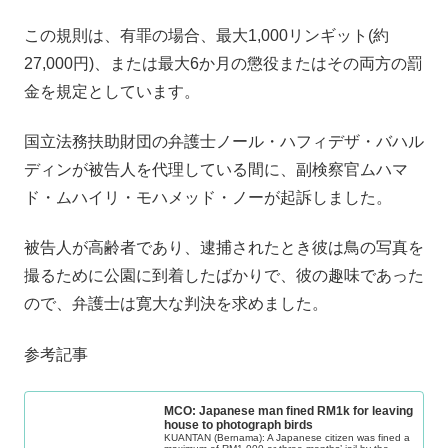
この規則は、有罪の場合、最大1,000リンギット(約
27,000円)、または最大6か月の懲役またはその両方の罰
金を規定としています。
国立法務扶助財団の弁護士ノール・ハフィデザ・バハル
ディンが被告人を代理している間に、副検察官ムハマ
ド・ムハイリ・モハメッド・ノーが起訴しました。
被告人が高齢者であり、逮捕されたとき彼は鳥の写真を
撮るために公園に到着したばかりで、彼の趣味であった
ので、弁護士は寛大な判決を求めました。
参考記事
MCO: Japanese man fined RM1k for leaving
house to photograph birds
KUANTAN (Bernama): A Japanese citizen was fined a