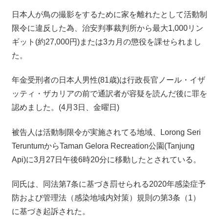
日本人が鳥の撮影をするために家を離れたとして活動制
限令に違反した為、治安判事裁判所から最大1,000リン
ギット(約27,000円)または3カ月の懲役を課せられまし
た。
年金受刑者の日本人男性(81歳)は行政長官ノール・イザ
ッティ・ザカリアの前で通訳者が容疑を読んだ後に罪を
認めました。(4月3日、金曜日)
被告人は活動制限令が実施されてる地域、Lorong Seri
TeruntumからTaman Gelora Recreation公園(Tanjung
Api)に3月27日午後6時20分に移動したとされている。
同氏は、同法第7条に基づき罰せられる2020年感染症予
防および管理法（感染地域内対策）規則の第3条（1）
に基づき起訴された。